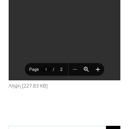
Λήψη [227.83 KB]