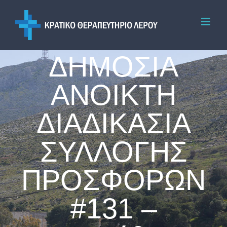
Skip
to
content
ΔΗΜΟΣΙΑ
ΑΝΟΙΚΤΗ
ΔΙΑΔΙΚΑΣΙΑ
ΣΥΛΛΟΓΗΣ
ΠΡΟΣΦΟΡΩΝ
#131 –