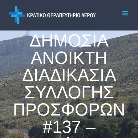
Skip
to
content
ΔΗΜΟΣΙΑ
ΑΝΟΙΚΤΗ
ΔΙΑΔΙΚΑΣΙΑ
ΣΥΛΛΟΓΗΣ
ΠΡΟΣΦΟΡΩΝ
#137 –