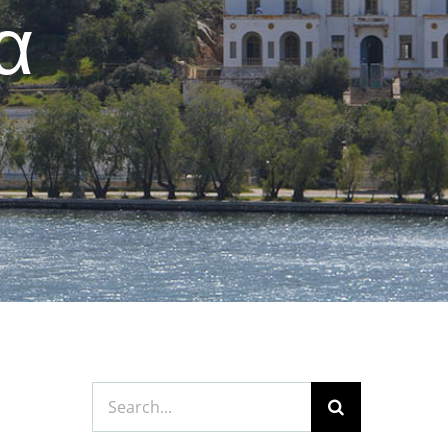
α
Search
for: