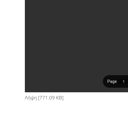
Λήψη [771.09 KB]