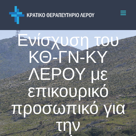
Skip
to
content
Ενίσχυση του
ΚΘ-ΓΝ-ΚΥ
ΛΕΡΟΥ με
επικουρικό
προσωπικό για
την