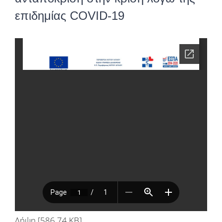
επιδημίας COVID-19
Λήψη [586.74 KB]