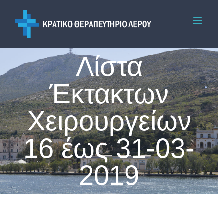
Skip
to
content
Λίστα
Έκτακτων
Χειρουργείων
16 έως 31-03-
2019