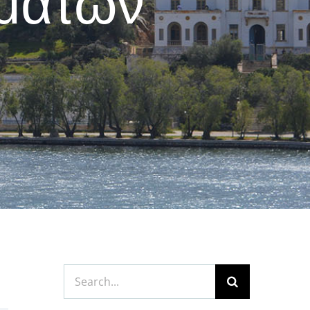
ημάτων
Search
for: