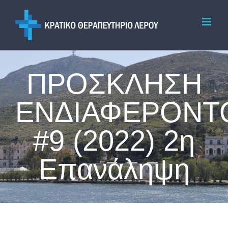
Skip
to
content
ΠΡΟΣΚΛΗΣΗ
ΕΝΔΙΑΦΕΡΟΝΤ
#9 (2022) 2η
Επανάληψη