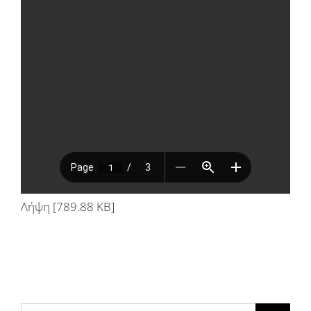
Λήψη [789.88 KB]