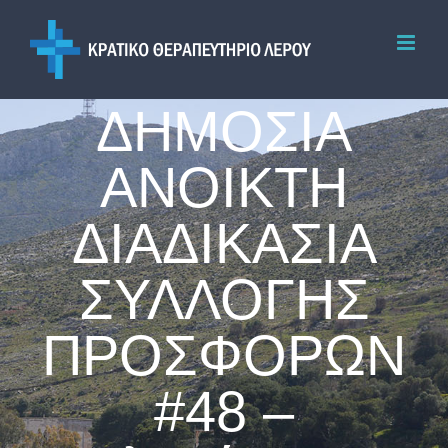
Skip
to
content
ΔΗΜΟΣΙΑ
ΑΝΟΙΚΤΗ
ΔΙΑΔΙΚΑΣΙΑ
ΣΥΛΛΟΓΗΣ
ΠΡΟΣΦΟΡΩΝ
#48 –