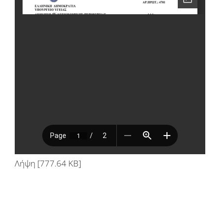
Λήψη [777.64 KB]