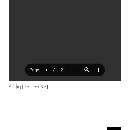
Λήψη [761.66 KB]