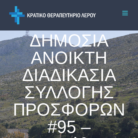
Skip
to
content
ΔΗΜΟΣΙΑ
ΑΝΟΙΚΤΗ
ΔΙΑΔΙΚΑΣΙΑ
ΣΥΛΛΟΓΗΣ
ΠΡΟΣΦΟΡΩΝ
#95 –