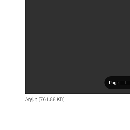
Λήψη [761.88 KB]