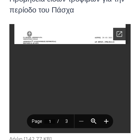
περίοδο του Πάσχα
Λήψη [142.77 KB]