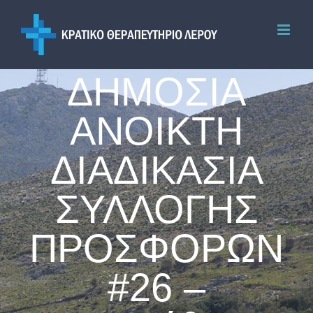
Skip
to
content
ΔΗΜΟΣΙΑ
ΑΝΟΙΚΤΗ
ΔΙΑΔΙΚΑΣΙΑ
ΣΥΛΛΟΓΗΣ
ΠΡΟΣΦΟΡΩΝ
#26 –