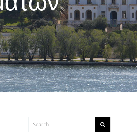
μάτων
Search
for: