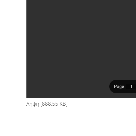
Λήψη [888.55 KB]