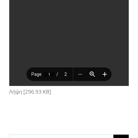
Λήψη [296.93 KB]